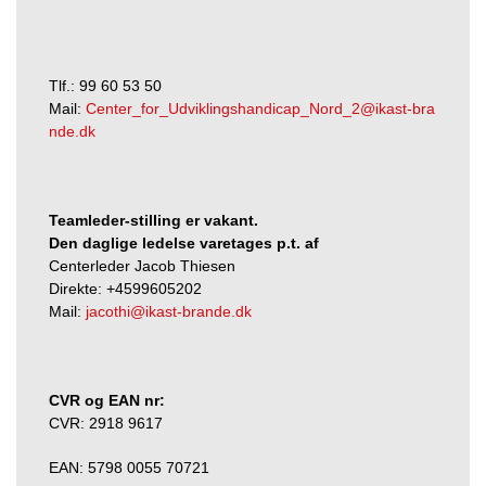
Tlf.: 99 60 53 50
Mail:
Center_for_Udviklingshandicap_Nord_2@ikast-bra
nde.dk
Teamleder-stilling er vakant.
Den daglige ledelse varetages p.t. af
Centerleder Jacob Thiesen
Direkte: +4599605202
Mail:
jacothi@ikast-brande.dk
CVR og EAN nr:
CVR: 2918 9617
EAN: 5798 0055 70721