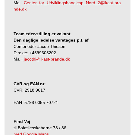
Mail:
Center_for_Udviklingshandicap_Nord_2@ikast-bra
nde.dk
Teamleder-stilling er vakant.
Den daglige ledelse varetages p.t. af
Centerleder Jacob Thiesen
Direkte: +4599605202
Mail:
jacothi@ikast-brande.dk
CVR og EAN nr:
CVR: 2918 9617
EAN: 5798 0055 70721
Find Vej
til Bofællesskaberne 78 / 86
med Google Maps